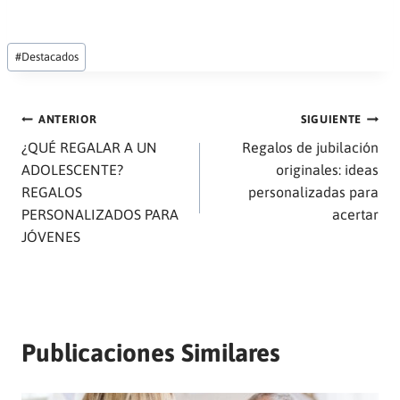
Etiquetas
#
Destacados
de
la
entrada:
Navegación
ANTERIOR
SIGUIENTE
¿QUÉ REGALAR A UN
Regalos de jubilación
de
ADOLESCENTE?
originales: ideas
REGALOS
personalizadas para
entradas
PERSONALIZADOS PARA
acertar
JÓVENES
Publicaciones Similares