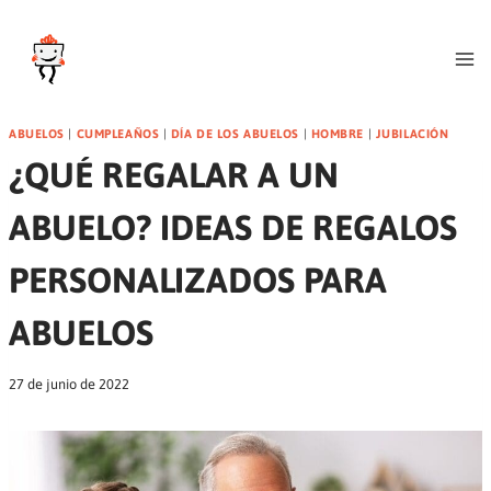
Blog
Saltar
al
contenido
Calledelregalo.es
ABUELOS
|
CUMPLEAÑOS
|
DÍA DE LOS ABUELOS
|
HOMBRE
|
JUBILACIÓN
¿QUÉ REGALAR A UN
ABUELO? IDEAS DE REGALOS
PERSONALIZADOS PARA
ABUELOS
27 de junio de 2022